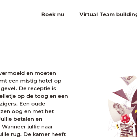
Boek nu
Virtual Team buildin
e vermoeid en moeten
emt een mistig hotel op
evel. De receptie is
belletje op de toog en een
izigers. Een oude
lazen oog en met het
Jullie betalen en
Wanneer jullie naar
ullie rug. De kamer heeft